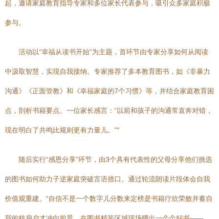
起，邀请家庭教育指导专家和多位家长代表参与，吸引众多家庭积极
参与。
活动以“幸福从读书开始”为主题，首环节由专家分享如何从阅读
中汲取智慧，实现自我接纳。专家推荐了多本教育图书，如《非暴力
沟通》《正面管教》和《幸福家庭的7个习惯》等，并结合家庭教育困
点，剖析书籍要点。一位家长感言：“以前和孩子的沟通常直奔对错，
现在明白了共鸣比规则更有力量儿。”"
随后实行“感恩分享”环节，由3个具有代表性的父母分享他们挑选
的图书如何助力子逆家庭突破言语措口。通过轮流朗读片段体会自我
价值观重建。“自信不是一个数字儿分数来定榜是书籍疗欣荣败并蓄自
我的核扇户才冲向前景。在图书精装区域现场晒出一个个好书——